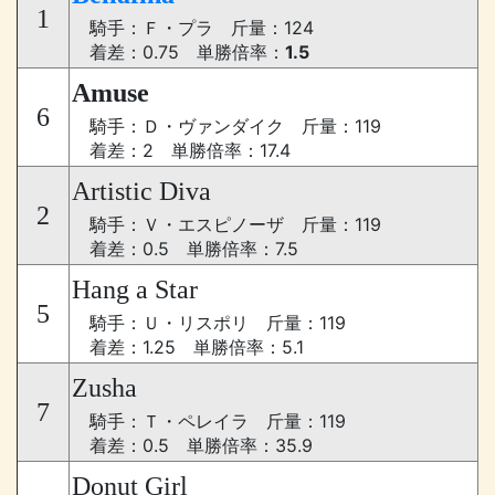
1
騎手：Ｆ・プラ 斤量：124
着差：0.75 単勝倍率：
1.5
Amuse
6
騎手：Ｄ・ヴァンダイク 斤量：119
着差：2 単勝倍率：17.4
Artistic Diva
2
騎手：Ｖ・エスピノーザ 斤量：119
着差：0.5 単勝倍率：7.5
Hang a Star
5
騎手：Ｕ・リスポリ 斤量：119
着差：1.25 単勝倍率：5.1
Zusha
7
騎手：Ｔ・ペレイラ 斤量：119
着差：0.5 単勝倍率：35.9
Donut Girl