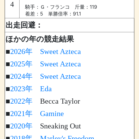
4
騎手：Ｇ・フランコ 斤量：119
着差：5 単勝倍率：91.1
出走回避：
ほかの年の競走結果
■
2026年
Sweet Azteca
■
2025年
Sweet Azteca
■
2024年
Sweet Azteca
■
2023年
Eda
■
2022年
Becca Taylor
■
2021年
Gamine
■
2020年
Sneaking Out
■
2018年
Marley's Freedom