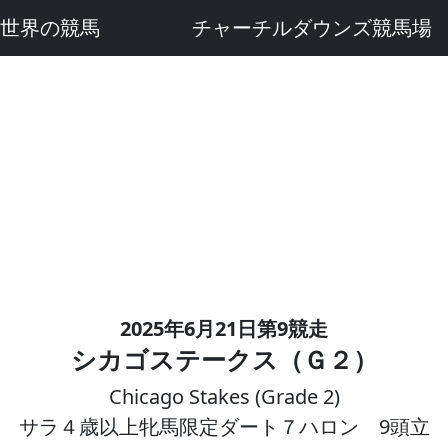
世界の競馬
チャーチルダウンズ競馬場
2025年6月21日第9競走
シカゴステークス（Ｇ２）
Chicago Stakes (Grade 2)
サラ４歳以上牝馬限定ダート７ハロン 9頭立