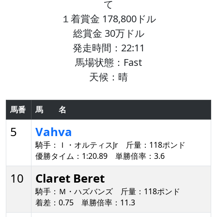
て
１着賞金 178,800ドル
総賞金 30万ドル
発走時間：22:11
馬場状態：Fast
天候：晴
馬番
馬 名
5
Vahva
騎手：Ｉ・オルティスJr 斤量：118ポンド
優勝タイム：1:20.89 単勝倍率：3.6
10
Claret Beret
騎手：Ｍ・ハズバンズ 斤量：118ポンド
着差：0.75 単勝倍率：11.3