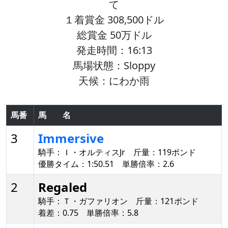
て
１着賞金 308,500ドル
総賞金 50万ドル
発走時間：16:13
馬場状態：Sloppy
天候：にわか雨
馬番
馬 名
3
Immersive
騎手：Ｉ・オルティスJr 斤量：119ポンド
優勝タイム：1:50.51 単勝倍率：2.6
2
Regaled
騎手：Ｔ・ガファリオン 斤量：121ポンド
着差：0.75 単勝倍率：5.8