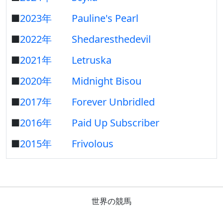
■
2023年
Pauline's Pearl
■
2022年
Shedaresthedevil
■
2021年
Letruska
■
2020年
Midnight Bisou
■
2017年
Forever Unbridled
■
2016年
Paid Up Subscriber
■
2015年
Frivolous
世界の競馬