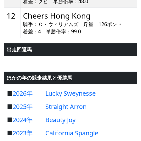
着差：クビ 単勝倍率：48.0
12
Cheers Hong Kong
騎手：Ｃ・ウィリアムズ 斤量：126ポンド
着差：4 単勝倍率：99.0
出走回避馬
ほかの年の競走結果と優勝馬
■
2026年
Lucky Sweynesse
■
2025年
Straight Arron
■
2024年
Beauty Joy
■
2023年
California Spangle