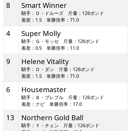
8
Smart Winner
騎手：Ｄ・ドルーズ 斤量：126ポンド
着差：1.5 単勝倍率：71.0
4
Super Molly
騎手：Ｇ・モッセ 斤量：126ポンド
着差：0.5 単勝倍率：11.0
9
Helene Vitality
騎手：Ｄ・ダン 斤量：126ポンド
着差：1.5 単勝倍率：71.0
6
Housemaster
騎手：Ｂ・プレブル 斤量：126ポンド
着差：クビ 単勝倍率：17.0
13
Northern Gold Ball
騎手：Ｙ・チェン 斤量：126ポンド