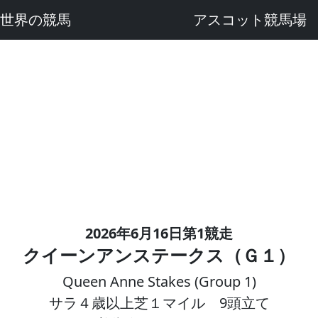
世界の競馬
アスコット競馬場
2026年6月16日第1競走
クイーンアンステークス（Ｇ１）
Queen Anne Stakes (Group 1)
サラ４歳以上芝１マイル 9頭立て