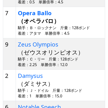
着差：0.5 単勝倍率：4.5
7
Opera Ballo
（オペラバロ）
騎手：Ｂ・ロックナン 斤量：128ポンド
着差：アタマ 単勝倍率：4.5
9
Zeus Olympios
（ゼウスオリンピオス）
騎手：Ｃ・リー 斤量：128ポンド
着差：2.25 単勝倍率：12.0
2
Damysus
（ダミサス）
騎手：Ｊ・ドイル 斤量：128ポンド
着差：1 単勝倍率：15.0
6
Notable Speech