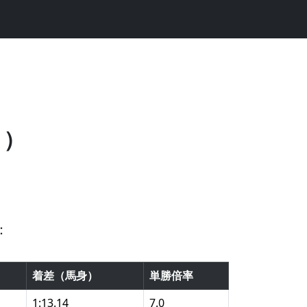
２）
：
着差（馬身）
単勝倍率
1:13.14
7.0