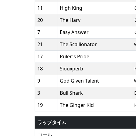
11
High King
20
The Harv
7
Easy Answer
21
The Scallionator
17
Ruler's Pride
18
Siouxperb
9
God Given Talent
3
Bull Shark
19
The Ginger Kid
ラップタイム
ゴール