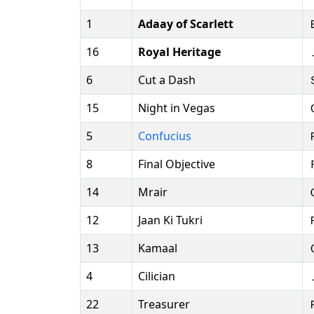
1
Adaay of Scarlett
16
Royal Heritage
6
Cut a Dash
15
Night in Vegas
5
Confucius
8
Final Objective
14
Mrair
12
Jaan Ki Tukri
13
Kamaal
4
Cilician
22
Treasurer