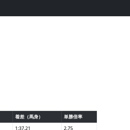
）
着差（馬身）
単勝倍率
1:37.21
2.75