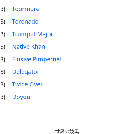
3)
Toormore
3)
Toronado
3)
Trumpet Major
3)
Native Khan
3)
Elusive Pimpernel
3)
Delegator
3)
Twice Over
3)
Doyoun
世界の競馬