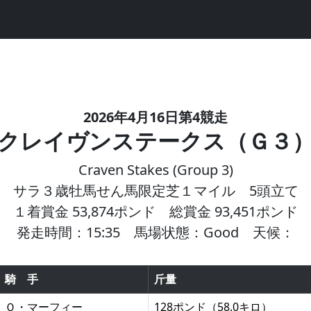
2026年4月16日第4競走
クレイヴンステークス（Ｇ３
Craven Stakes (Group 3)
サラ３歳牡馬せん馬限定芝１マイル 5頭立て
１着賞金 53,874ポンド 総賞金 93,451ポンド
発走時間：15:35 馬場状態：Good 天候：
騎 手
斤量
Ｏ・マーフィー
128ポンド（58.0キロ）