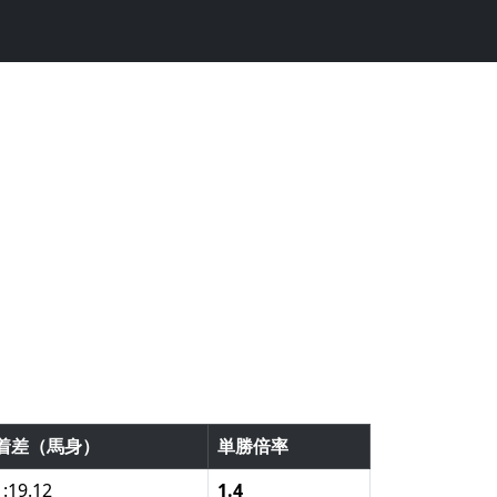
着差（馬身）
単勝倍率
1:19.12
1.4