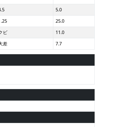
4.5
5.0
1.25
25.0
クビ
11.0
大差
7.7