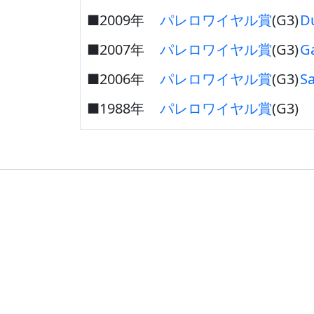
■2009年
パレロワイヤル賞
(G3)
D
■2007年
パレロワイヤル賞
(G3)
G
■2006年
パレロワイヤル賞
(G3)
Sa
■1988年
パレロワイヤル賞
(G3)