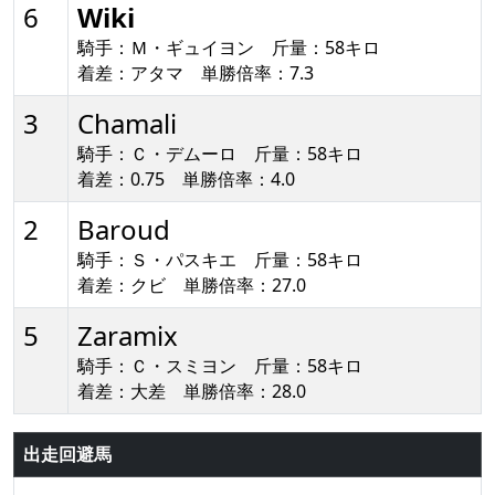
6
Wiki
騎手：Ｍ・ギュイヨン 斤量：58キロ
着差：アタマ 単勝倍率：7.3
3
Chamali
騎手：Ｃ・デムーロ 斤量：58キロ
着差：0.75 単勝倍率：4.0
2
Baroud
騎手：Ｓ・パスキエ 斤量：58キロ
着差：クビ 単勝倍率：27.0
5
Zaramix
騎手：Ｃ・スミヨン 斤量：58キロ
着差：大差 単勝倍率：28.0
出走回避馬