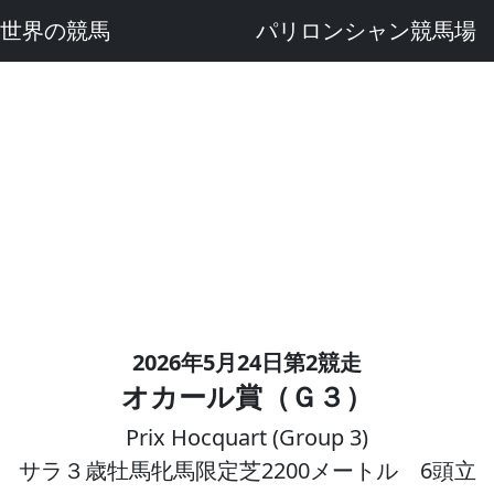
世界の競馬
パリロンシャン競馬場
2026年5月24日第2競走
オカール賞（Ｇ３）
Prix Hocquart (Group 3)
サラ３歳牡馬牝馬限定芝2200メートル 6頭立