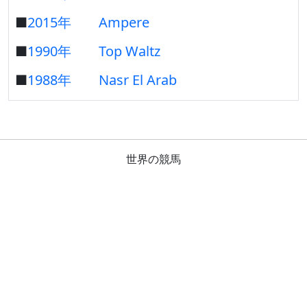
■
2015年
Ampere
■
1990年
Top Waltz
■
1988年
Nasr El Arab
世界の競馬