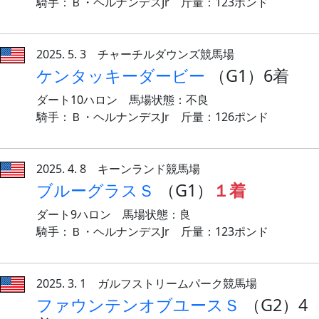
騎手：Ｂ・ヘルナンデスJr 斤量：123ポンド
2025. 5. 3 チャーチルダウンズ競馬場
ケンタッキーダービー
（G1）6着
ダート10ハロン 馬場状態：不良
騎手：Ｂ・ヘルナンデスJr 斤量：126ポンド
2025. 4. 8 キーンランド競馬場
ブルーグラスＳ
（G1）
１着
ダート9ハロン 馬場状態：良
騎手：Ｂ・ヘルナンデスJr 斤量：123ポンド
2025. 3. 1 ガルフストリームパーク競馬場
ファウンテンオブユースＳ
（G2）4