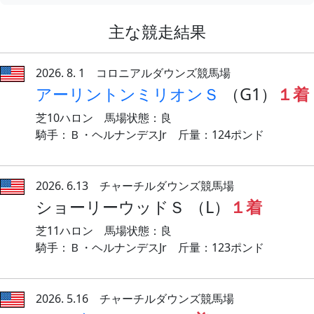
主な競走結果
2026. 8. 1 コロニアルダウンズ競馬場
アーリントンミリオンＳ
（G1）
１着
芝10ハロン 馬場状態：良
騎手：Ｂ・ヘルナンデスJr 斤量：124ポンド
2026. 6.13 チャーチルダウンズ競馬場
ショーリーウッドＳ （L）
１着
芝11ハロン 馬場状態：良
騎手：Ｂ・ヘルナンデスJr 斤量：123ポンド
2026. 5.16 チャーチルダウンズ競馬場