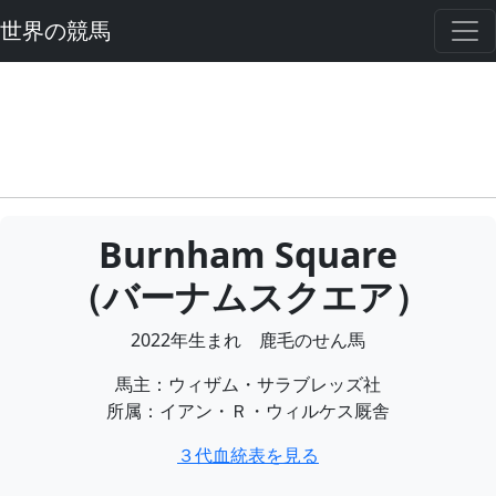
世界の競馬
Burnham Square
（バーナムスクエア）
2022年生まれ 鹿毛のせん馬
馬主：ウィザム・サラブレッズ社
所属：イアン・Ｒ・ウィルケス厩舎
３代血統表を見る