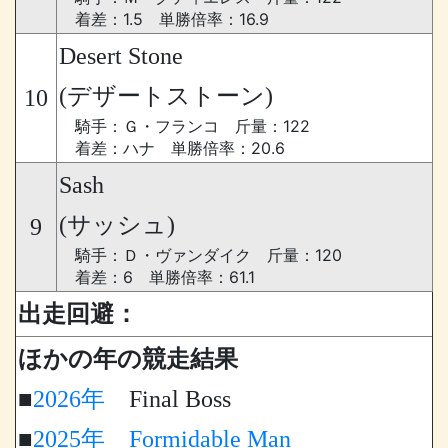
着差：1.5 単勝倍率：16.9
Desert Stone
(デザートストーン)
10
騎手：Ｇ・フランコ 斤量：122
着差：ハナ 単勝倍率：20.6
Sash
(サッシュ)
9
騎手：Ｄ・ヴァンダイク 斤量：120
着差：6 単勝倍率：61.1
出走回避：
ほかの年の競走結果
■
2026年
Final Boss
■
2025年
Formidable Man