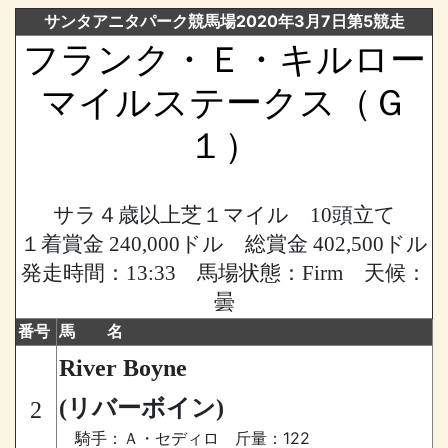
サンタアニタパーク競馬場2020年3月7日第5競走
フランク・Ｅ・キルロー
マイルステークス（Ｇ
１）
サラ４歳以上芝１マイル 10頭立て
１着賞金 240,000ドル 総賞金 402,500ドル
発走時間：13:33 馬場状態：Firm 天候：
曇
番号
馬 名
River Boyne
(リバーボイン)
2
騎手：Ａ・セディロ 斤量：122