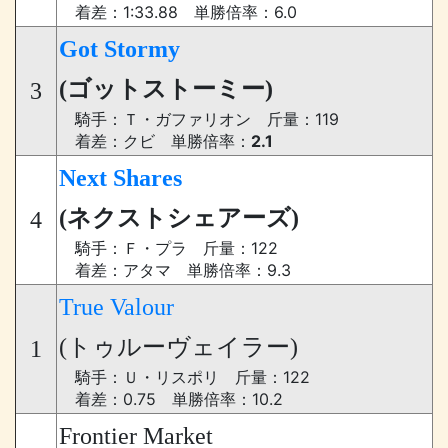
着差：1:33.88 単勝倍率：6.0
Got Stormy
(ゴットストーミー)
3
騎手：Ｔ・ガファリオン 斤量：119
着差：クビ 単勝倍率：
2.1
Next Shares
(ネクストシェアーズ)
4
騎手：Ｆ・プラ 斤量：122
着差：アタマ 単勝倍率：9.3
True Valour
(トゥルーヴェイラー)
1
騎手：Ｕ・リスポリ 斤量：122
着差：0.75 単勝倍率：10.2
Frontier Market