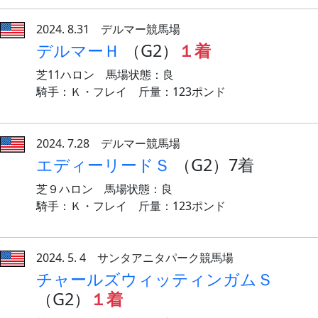
2024. 8.31 デルマー競馬場
デルマーＨ
（G2）
１着
芝11ハロン 馬場状態：良
騎手：Ｋ・フレイ 斤量：123ポンド
2024. 7.28 デルマー競馬場
エディーリードＳ
（G2）7着
芝９ハロン 馬場状態：良
騎手：Ｋ・フレイ 斤量：123ポンド
2024. 5. 4 サンタアニタパーク競馬場
チャールズウィッティンガムＳ
（G2）
１着