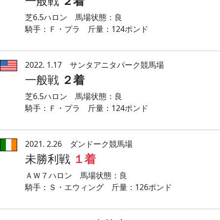
一般戦
２着
芝6.5ハロン 馬場状態：良
騎手：Ｆ・プラ 斤量：124ポンド
2022. 1.17 サンタアニタパーク競馬場
一般戦
２着
芝6.5ハロン 馬場状態：良
騎手：Ｆ・プラ 斤量：124ポンド
2021. 2.26 ダンドーク競馬場
未勝利戦
１着
ＡＷ７ハロン 馬場状態：良
騎手：Ｓ・エウィング 斤量：126ポンド