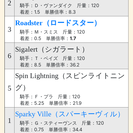
2
騎手：Ｄ・ヴァンダイク 斤量：120
着差：1.5 単勝倍率：8.3
Roadster（ロードスター）
3
騎手：Ｍ・スミス 斤量：120
着差：0.5 単勝倍率：
1.7
Sigalert（シガラート）
6
騎手：Ｔ・ベイズ 斤量：120
着差：8.5 単勝倍率：36.2
Spin Lightning（スピンライトニン
グ）
5
騎手：Ｆ・プラ 斤量：120
着差：5.25 単勝倍率：21.9
Sparky Ville（スパーキーヴィル）
1
騎手：Ｇ・スティーヴンス 斤量：120
着差：0.75 単勝倍率：34.4