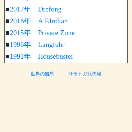
■
2017年
Drefong
■
2016年
A.P.Indian
■
2015年
Private Zone
■
1996年
Langfuhr
■
1991年
Housebuster
世界の競馬
サラトガ競馬場