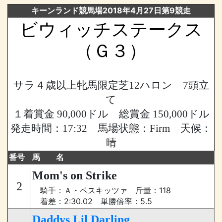
キーンランド競馬場2018年4月27日第9競走
ビウィッチステークス
（Ｇ３）
サラ４歳以上牝馬限定芝12ハロン 7頭立
て
１着賞金 90,000ドル 総賞金 150,000ドル
発走時間：17:32 馬場状態：Firm 天候：
晴
番号
馬 名
Mom's on Strike
2
騎手：Ａ・ベスキッツァ 斤量：118
着差：2:30.02 単勝倍率：5.5
Daddys Lil Darling