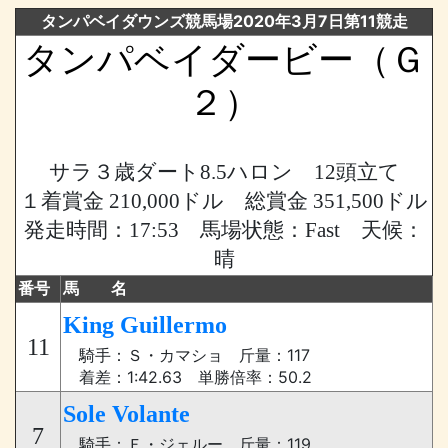
タンパベイダウンズ競馬場2020年3月7日第11競走
タンパベイダービー（Ｇ
２）
サラ３歳ダート8.5ハロン 12頭立て
１着賞金 210,000ドル 総賞金 351,500ドル
発走時間：17:53 馬場状態：Fast 天候：
晴
番号
馬 名
King Guillermo
11
騎手：Ｓ・カマショ 斤量：117
着差：1:42.63 単勝倍率：50.2
Sole Volante
7
騎手：Ｆ・ジェルー 斤量：119