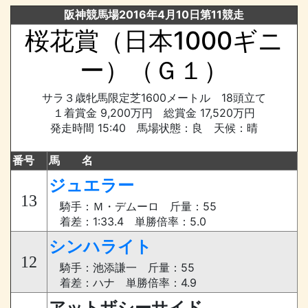
阪神競馬場2016年4月10日第11競走
桜花賞（日本1000ギニ
ー）（Ｇ１）
サラ３歳牝馬限定芝1600メートル 18頭立て
１着賞金 9,200万円 総賞金 17,520万円
発走時間 15:40 馬場状態：良 天候：晴
番号
馬 名
ジュエラー
13
騎手：Ｍ・デムーロ 斤量：55
着差：1:33.4 単勝倍率：5.0
シンハライト
12
騎手：池添謙一 斤量：55
着差：ハナ 単勝倍率：4.9