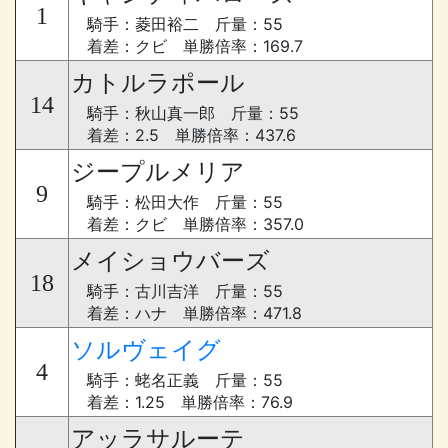
1
騎手：菱田裕二 斤量：55
着差：クビ 単勝倍率：169.7
カトルラポール
14
騎手：秋山真一郎 斤量：55
着差：2.5 単勝倍率：437.6
ジープルメリア
9
騎手：松田大作 斤量：55
着差：クビ 単勝倍率：357.0
メイショウバーズ
18
騎手：古川吉洋 斤量：55
着差：ハナ 単勝倍率：471.8
ソルヴェイグ
4
騎手：蛯名正義 斤量：55
着差：1.25 単勝倍率：76.9
アッラサルーテ