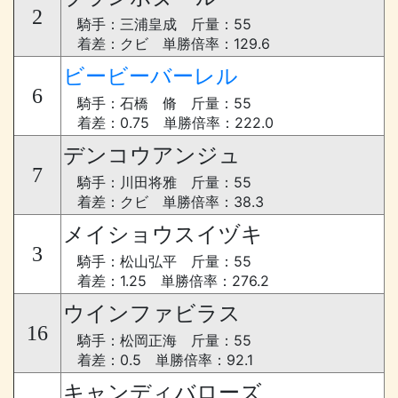
2
騎手：三浦皇成 斤量：55
着差：クビ 単勝倍率：129.6
ビービーバーレル
6
騎手：石橋 脩 斤量：55
着差：0.75 単勝倍率：222.0
デンコウアンジュ
7
騎手：川田将雅 斤量：55
着差：クビ 単勝倍率：38.3
メイショウスイヅキ
3
騎手：松山弘平 斤量：55
着差：1.25 単勝倍率：276.2
ウインファビラス
16
騎手：松岡正海 斤量：55
着差：0.5 単勝倍率：92.1
キャンディバローズ