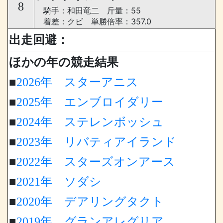
8
騎手：和田竜二 斤量：55
着差：クビ 単勝倍率：357.0
出走回避：
ほかの年の競走結果
■
2026年
スターアニス
■
2025年
エンブロイダリー
■
2024年
ステレンボッシュ
■
2023年
リバティアイランド
■
2022年
スターズオンアース
■
2021年
ソダシ
■
2020年
デアリングタクト
■
2019年
グランアレグリア