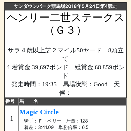
サンダウンパーク競馬場2018年5月24日第4競走
ヘンリー二世ステークス
（Ｇ３）
サラ４歳以上芝２マイル50ヤード 8頭立
て
１着賞金 39,697ポンド 総賞金 68,859ポン
ド
発走時間：19:35 馬場状態：Good 天
候：
番号
馬 名
Magic Circle
1
騎手：Ｆ・ベリー 斤量：128
着差：3:41.09 単勝倍率：6.5