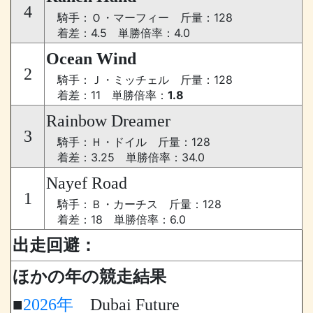
4
騎手：Ｏ・マーフィー 斤量：128
着差：4.5 単勝倍率：4.0
Ocean Wind
2
騎手：Ｊ・ミッチェル 斤量：128
着差：11 単勝倍率：
1.8
Rainbow Dreamer
3
騎手：Ｈ・ドイル 斤量：128
着差：3.25 単勝倍率：34.0
Nayef Road
1
騎手：Ｂ・カーチス 斤量：128
着差：18 単勝倍率：6.0
出走回避：
ほかの年の競走結果
■
2026年
Dubai Future