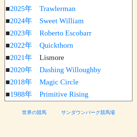
■
2025年
Trawlerman
■
2024年
Sweet William
■
2023年
Roberto Escobarr
■
2022年
Quickthorn
■
2021年
Lismore
■
2020年
Dashing Willoughby
■
2018年
Magic Circle
■
1988年
Primitive Rising
世界の競馬
サンダウンパーク競馬場