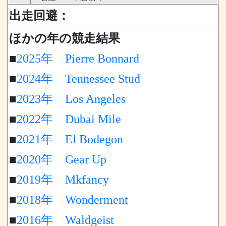
出走回避：
ほかの年の競走結果
■
2025年
Pierre Bonnard
■
2024年
Tennessee Stud
■
2023年
Los Angeles
■
2022年
Dubai Mile
■
2021年
El Bodegon
■
2020年
Gear Up
■
2019年
Mkfancy
■
2018年
Wonderment
■
2016年
Waldgeist