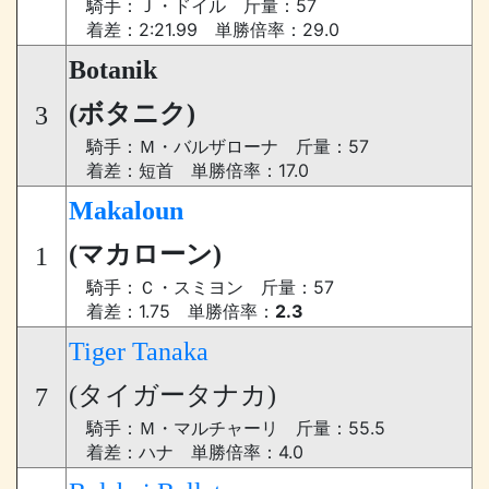
騎手：Ｊ・ドイル 斤量：57
着差：2:21.99 単勝倍率：29.0
Botanik
(ボタニク)
3
騎手：Ｍ・バルザローナ 斤量：57
着差：短首 単勝倍率：17.0
Makaloun
(マカローン)
1
騎手：Ｃ・スミヨン 斤量：57
着差：1.75 単勝倍率：
2.3
Tiger Tanaka
(タイガータナカ)
7
騎手：Ｍ・マルチャーリ 斤量：55.5
着差：ハナ 単勝倍率：4.0