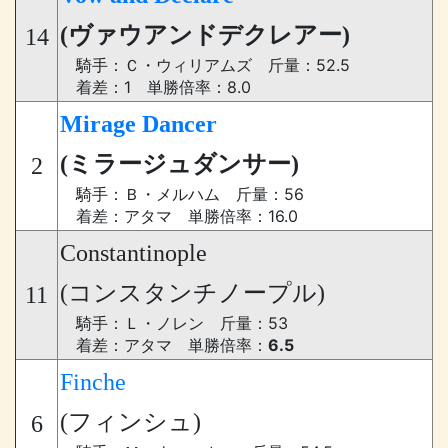
(ヴァウアンドデクレアー)
14
騎手：Ｃ・ウィリアムズ 斤量：52.5
着差：1 単勝倍率：8.0
Mirage Dancer
(ミラージュダンサー)
2
騎手：Ｂ・メルハム 斤量：56
着差：アタマ 単勝倍率：16.0
Constantinople
(コンスタンチノープル)
11
騎手：Ｌ・ノレン 斤量：53
着差：アタマ 単勝倍率：
6.5
Finche
(フィンシュ)
6