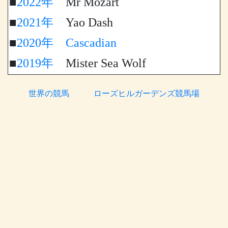
■
2022年
Mr Mozart
■
2021年
Yao Dash
■
2020年
Cascadian
■
2019年
Mister Sea Wolf
世界の競馬
ローズヒルガーデンズ競馬場