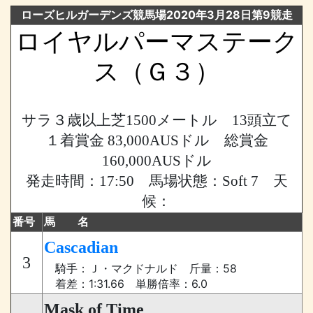
ローズヒルガーデンズ競馬場2020年3月28日第9競走
ロイヤルパーマステーク
ス（Ｇ３）
サラ３歳以上芝1500メートル 13頭立て
１着賞金 83,000AUSドル 総賞金
160,000AUSドル
発走時間：17:50 馬場状態：Soft 7 天
候：
番号
馬 名
Cascadian
3
騎手：Ｊ・マクドナルド 斤量：58
着差：1:31.66 単勝倍率：6.0
Mask of Time