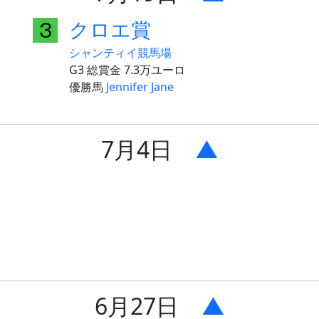
クロエ賞
シャンティイ競馬場
G3 総賞金 7.3万ユーロ
優勝馬
Jennifer Jane
7月4日
▲
6月27日
▲