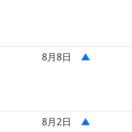
8月8日
▲
8月2日
▲