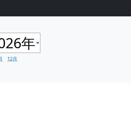
月
12月