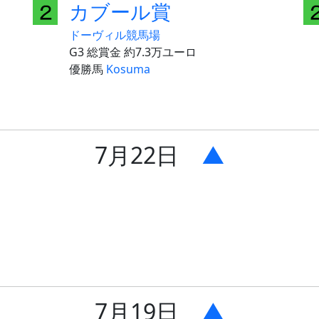
カブール賞
ドーヴィル競馬場
G3 総賞金 約7.3万ユーロ
優勝馬
Kosuma
7月22日
▲
7月19日
▲