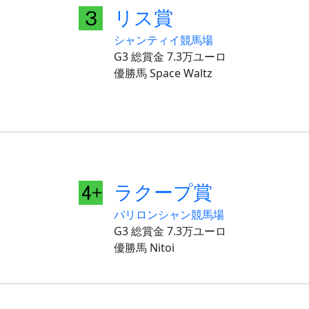
リス賞
シャンティイ競馬場
G3 総賞金 7.3万ユーロ
優勝馬 Space Waltz
ラクープ賞
パリロンシャン競馬場
G3 総賞金 7.3万ユーロ
優勝馬 Nitoi