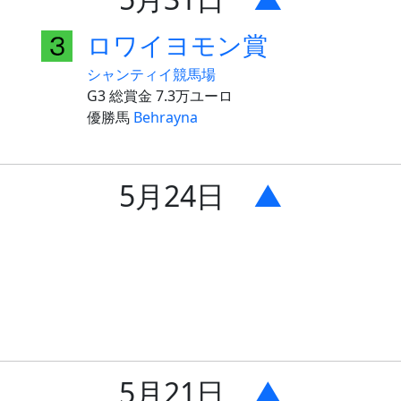
ロワイヨモン賞
シャンティイ競馬場
G3 総賞金 7.3万ユーロ
優勝馬
Behrayna
5月24日
▲
5月21日
▲