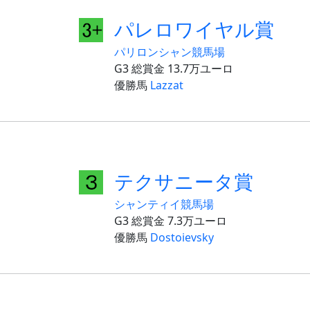
パレロワイヤル賞
パリロンシャン競馬場
G3 総賞金 13.7万ユーロ
優勝馬
Lazzat
テクサニータ賞
シャンティイ競馬場
G3 総賞金 7.3万ユーロ
優勝馬
Dostoievsky