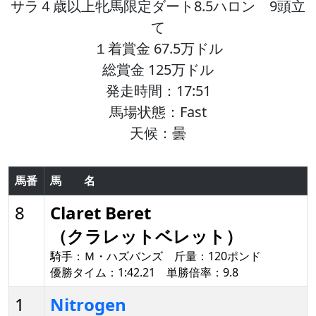
サラ４歳以上牝馬限定ダート8.5ハロン 9頭立
て
１着賞金 67.5万ドル
総賞金 125万ドル
発走時間：17:51
馬場状態：Fast
天候：曇
馬番
馬 名
8
Claret Beret
（クラレットベレット）
騎手：Ｍ・ハズバンズ 斤量：120ポンド
優勝タイム：1:42.21 単勝倍率：9.8
1
Nitrogen