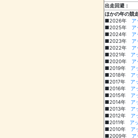
出走回避：
ほかの年の競
■2026年
ア
■2025年
ア
■2024年
ア
■2023年
ア
■2022年
ア
■2021年
ア
■2020年
ア
■2019年
ア
■2018年
ア
■2017年
ア
■2016年
ア
■2015年
ア
■2014年
ア
■2013年
ア
■2012年
ア
■2011年
ア
■2010年
ア
■2009年
ア