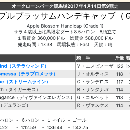
オークローンパーク競馬場2017年4月14日第9競走
プルブラッサムハンデキャップ（
Apple Blossom Handicap (Grade 1)
サラ４歳以上牝馬限定ダート8.5ハロン 6頭立て
１着賞金 360,000ドル 総賞金 588,000ドル
発走時間：17:38 馬場状態：Fast 天候：晴
騎 手
斤量
r Wind（ステラウィンド）
Ｖ・エスピノーザ
122
1
Promessa（テラプロメッサ）
Ｊ・オルティス
118
mline（ストリームライン）
Ｃ・ランデロス
117
Moth（タイガーモス）
Ｒ・サンタナJr
114
 Elagance（ディヴァインエレガンス）
Ｇ・コルベット
113
go（デュランゴ）
Ｒ・ヴァスケス
114
ハロン
６ハロン
１マイル
ゴール
-
-
-
8.22
-
1:12.59
-
1:36.44
-
1:42.75