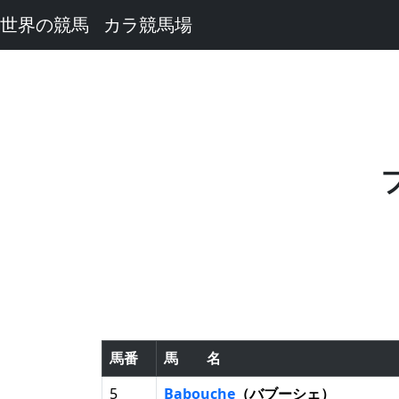
世界の競馬
カラ競馬場
馬番
馬 名
5
Babouche
（バブーシェ）