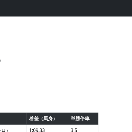
）
着差（馬身）
単勝倍率
キロ）
1:09.33
3.5