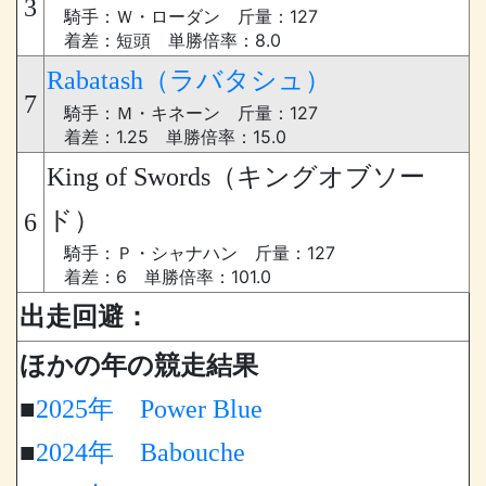
3
騎手：Ｗ・ローダン 斤量：127
着差：短頭 単勝倍率：8.0
Rabatash（ラバタシュ）
7
騎手：Ｍ・キネーン 斤量：127
着差：1.25 単勝倍率：15.0
King of Swords（キングオブソー
ド）
6
騎手：Ｐ・シャナハン 斤量：127
着差：6 単勝倍率：101.0
出走回避：
ほかの年の競走結果
■
2025年
Power Blue
■
2024年
Babouche