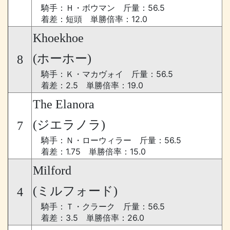
騎手：Ｈ・ボウマン 斤量：56.5
着差：短頭 単勝倍率：12.0
Khoekhoe
(ホーホー)
8
騎手：Ｋ・マカヴォイ 斤量：56.5
着差：2.5 単勝倍率：19.0
The Elanora
(ジエラノラ)
7
騎手：Ｎ・ローウィラー 斤量：56.5
着差：1.75 単勝倍率：15.0
Milford
(ミルフォード)
4
騎手：Ｔ・クラーク 斤量：56.5
着差：3.5 単勝倍率：26.0