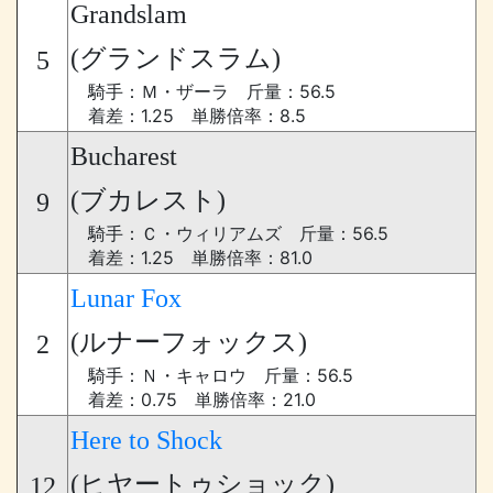
Grandslam
(グランドスラム)
5
騎手：Ｍ・ザーラ 斤量：56.5
着差：1.25 単勝倍率：8.5
Bucharest
(ブカレスト)
9
騎手：Ｃ・ウィリアムズ 斤量：56.5
着差：1.25 単勝倍率：81.0
Lunar Fox
(ルナーフォックス)
2
騎手：Ｎ・キャロウ 斤量：56.5
着差：0.75 単勝倍率：21.0
Here to Shock
(ヒヤートゥショック)
12