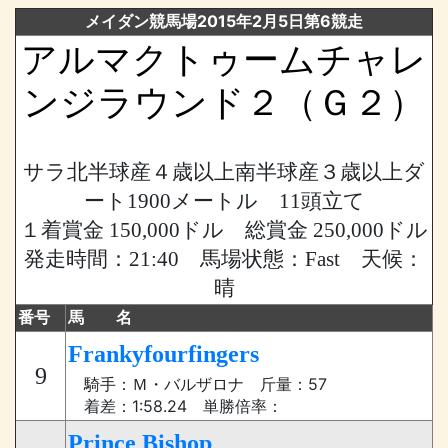
メイダン競馬場2015年2月5日第6競走
アルマクトゥームチャレ
ンジラウンド２（Ｇ２）
サラ北半球産４歳以上南半球産３歳以上ダ
ート1900メートル 11頭立て
１着賞金 150,000ドル 総賞金 250,000ドル
発走時間：21:40 馬場状態：Fast 天候：
晴
番号
馬 名
Frankyfourfingers
9
騎手：Ｍ・バルザロナ 斤量：57
着差：1:58.24 単勝倍率：
Prince Bishop