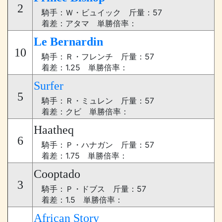
2
騎手：Ｗ・ビュイック 斤量：57
着差：アタマ 単勝倍率：
Le Bernardin
10
騎手：Ｒ・フレンチ 斤量：57
着差：1.25 単勝倍率：
Surfer
5
騎手：Ｒ・ミュレン 斤量：57
着差：クビ 単勝倍率：
Haatheq
6
騎手：Ｐ・ハナガン 斤量：57
着差：1.75 単勝倍率：
Cooptado
3
騎手：Ｐ・ドブス 斤量：57
着差：1.5 単勝倍率：
African Story