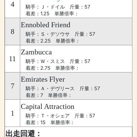
4
騎手：Ｊ・ドイル 斤量：57
着差：1.25 単勝倍率：
Ennobled Friend
8
騎手：Ｓ・デソウサ 斤量：57
着差：2.25 単勝倍率：
Zambucca
11
騎手：Ｗ・スミス 斤量：57
着差：2.75 単勝倍率：
Emirates Flyer
7
騎手：Ａ・デヴリース 斤量：57
着差：7 単勝倍率：
Capital Attraction
1
騎手：Ｔ・オシェア 斤量：57
着差：15 単勝倍率：
出走回避：