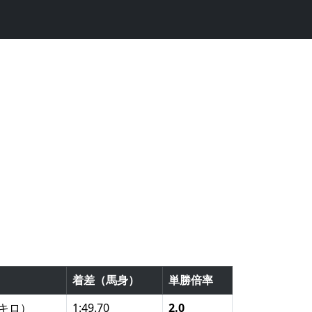
）
着差（馬身）
単勝倍率
2キロ）
1:49.70
2.0