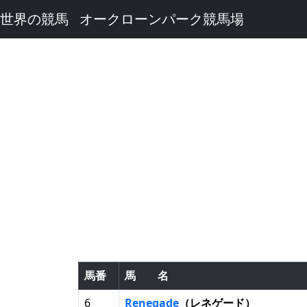
世界の競馬
オークローンパーク競馬場
馬番
馬 名
6
Renegade
（レネゲード）