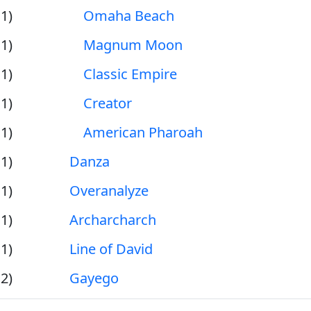
1)
Omaha Beach
1)
Magnum Moon
1)
Classic Empire
1)
Creator
1)
American Pharoah
1)
Danza
1)
Overanalyze
1)
Archarcharch
1)
Line of David
2)
Gayego