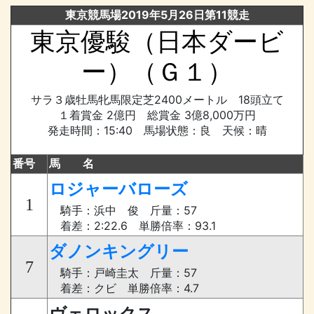
東京競馬場2019年5月26日第11競走
東京優駿（日本ダービ
ー）（Ｇ１）
サラ３歳牡馬牝馬限定芝2400メートル 18頭立て
１着賞金 2億円 総賞金 3億8,000万円
発走時間：15:40 馬場状態：良 天候：晴
番号
馬 名
ロジャーバローズ
1
騎手：浜中 俊 斤量：57
着差：2:22.6 単勝倍率：93.1
ダノンキングリー
7
騎手：戸崎圭太 斤量：57
着差：クビ 単勝倍率：4.7