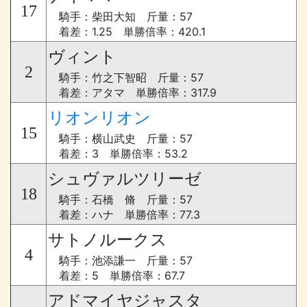
17
騎手：柴田大知 斤量：57
着差：1.25 単勝倍率：420.1
ヴィント
2
騎手：竹之下智昭 斤量：57
着差：アタマ 単勝倍率：317.9
リオンリオン
15
騎手：横山武史 斤量：57
着差：3 単勝倍率：53.2
シュヴァルツリーゼ
18
騎手：石橋 脩 斤量：57
着差：ハナ 単勝倍率：77.3
サトノルークス
4
騎手：池添謙一 斤量：57
着差：5 単勝倍率：67.7
アドマイヤジャスタ