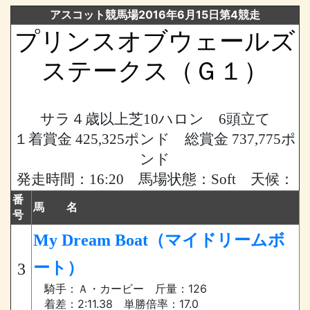
アスコット競馬場2016年6月15日第4競走
プリンスオブウェールズ
ステークス（Ｇ１）
サラ４歳以上芝10ハロン 6頭立て
１着賞金 425,325ポンド 総賞金 737,775ポ
ンド
発走時間：16:20 馬場状態：Soft 天候：
番
馬 名
号
My Dream Boat（マイドリームボ
ート）
3
騎手：Ａ・カービー 斤量：126
着差：2:11.38 単勝倍率：17.0