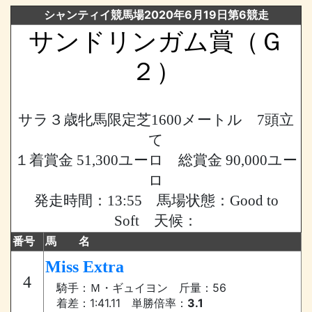
シャンティイ競馬場2020年6月19日第6競走
サンドリンガム賞（Ｇ
２）
サラ３歳牝馬限定芝1600メートル 7頭立
て
１着賞金 51,300ユーロ 総賞金 90,000ユー
ロ
発走時間：13:55 馬場状態：Good to
Soft 天候：
番号
馬 名
Miss Extra
4
騎手：Ｍ・ギュイヨン 斤量：56
着差：1:41.11 単勝倍率：
3.1