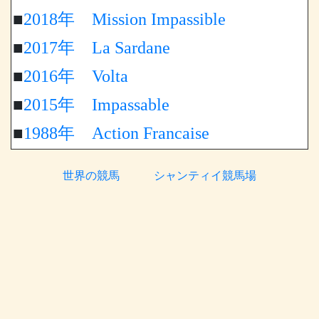
■
2018年
Mission Impassible
■
2017年
La Sardane
■
2016年
Volta
■
2015年
Impassable
■
1988年
Action Francaise
世界の競馬
シャンティイ競馬場