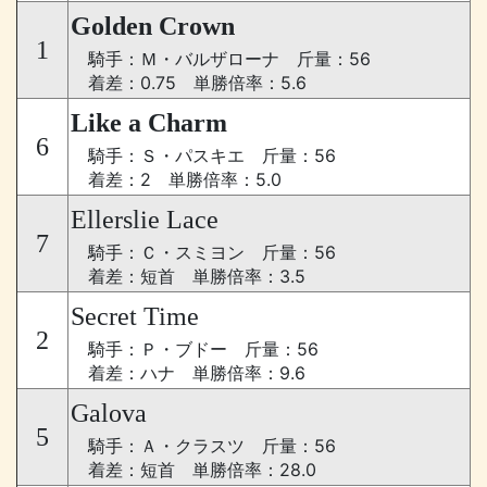
Golden Crown
1
騎手：Ｍ・バルザローナ 斤量：56
着差：0.75 単勝倍率：5.6
Like a Charm
6
騎手：Ｓ・パスキエ 斤量：56
着差：2 単勝倍率：5.0
Ellerslie Lace
7
騎手：Ｃ・スミヨン 斤量：56
着差：短首 単勝倍率：3.5
Secret Time
2
騎手：Ｐ・ブドー 斤量：56
着差：ハナ 単勝倍率：9.6
Galova
5
騎手：Ａ・クラスツ 斤量：56
着差：短首 単勝倍率：28.0