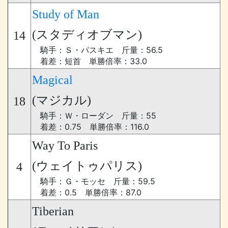
Study of Man
(スタディオブマン)
14
騎手：Ｓ・パスキエ 斤量：56.5
着差：短首 単勝倍率：33.0
Magical
(マジカル)
18
騎手：Ｗ・ローダン 斤量：55
着差：0.75 単勝倍率：116.0
Way To Paris
(ウェイトゥパリス)
4
騎手：Ｇ・モッセ 斤量：59.5
着差：0.5 単勝倍率：87.0
Tiberian