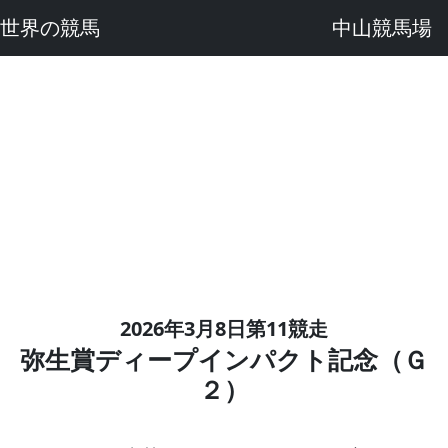
世界の競馬
中山競馬場
2026年3月8日第11競走
弥生賞ディープインパクト記念（Ｇ
２）