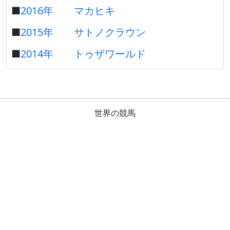
■
2016年
マカヒキ
■
2015年
サトノクラウン
■
2014年
トゥザワールド
世界の競馬