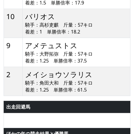
着差：1.5 単勝倍率：17.9
10
バリオス
騎手：高杉吏麒 斤量：57キロ
着差：1 単勝倍率：18.2
9
アメテュストス
騎手：大野拓弥 斤量：57キロ
着差：1.25 単勝倍率：37.5
2
メイショウソラリス
騎手：角田大和 斤量：57キロ
着差：1.25 単勝倍率：61.5
出走回避馬
ほかの年の競走結果と優勝馬