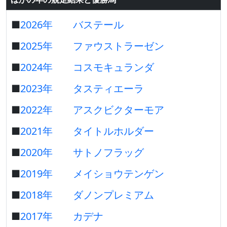
■
2026年
バステール
■
2025年
ファウストラーゼン
■
2024年
コスモキュランダ
■
2023年
タスティエーラ
■
2022年
アスクビクターモア
■
2021年
タイトルホルダー
■
2020年
サトノフラッグ
■
2019年
メイショウテンゲン
■
2018年
ダノンプレミアム
■
2017年
カデナ